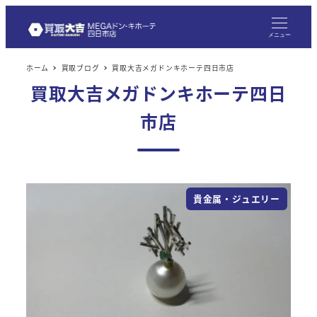
メ
イ
メニュー
ン
ホーム
買取ブログ
買取大吉メガドンキホーテ四日市店
コ
買取大吉メガドンキホーテ四日
ン
テ
市店
ン
ツ
へ
移
貴金属・ジュエリー
動