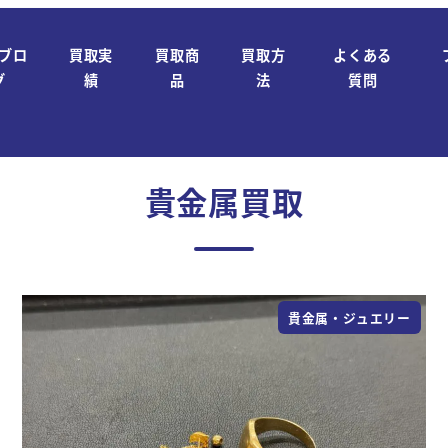
ブロ
買取実
買取商
買取方
よくある
グ
績
品
法
質問
貴金属買取
貴金属・ジュエリー