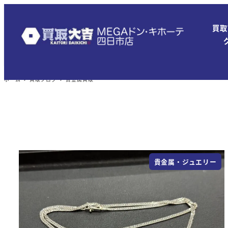
メ
イ
買取
ン
コ
ン
ホーム
買取ブログ
貴金属買取
テ
ン
ツ
へ
移
動
貴金属・ジュエリー