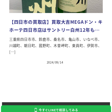
【四日市の買取店】買取大吉MEGAドン・キ
ホーテ四日市店はサントリー白州12年も…
三重県四日市市、鈴鹿市、桑名市、亀山市、いなべ市、
川越町、朝日町、菰野町、木曽岬町、東員町、伊賀市、
[…]
2024/09/14
投稿日
Copyright 2024 Kaitori Daikichi
今すぐLINEで相談してみる