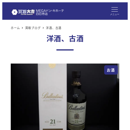
メ
イ
メニュー
ン
ホーム
買取ブログ
洋酒、古酒
コ
洋酒、古酒
ン
テ
ン
ツ
お酒
へ
移
動