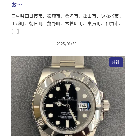
お…
三重県四日市市、鈴鹿市、桑名市、亀山市、いなべ市、
川越町、朝日町、菰野町、木曽岬町、東員町、伊賀市、
[…]
2025/01/30
時計