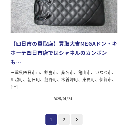
【四日市の買取店】買取大吉MEGAドン・キ
ホーテ四日市店ではシャネルのカンボン
も…
三重県四日市市、鈴鹿市、桑名市、亀山市、いなべ市、
川越町、朝日町、菰野町、木曽岬町、東員町、伊賀市、
[…]
2025/01/24
投
1
2