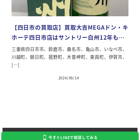
【四日市の買取店】買取大吉MEGAドン・キ
ホーテ四日市店はサントリー白州12年も…
三重県四日市市、鈴鹿市、桑名市、亀山市、いなべ市、
川越町、朝日町、菰野町、木曽岬町、東員町、伊賀市、
[…]
2024/09/14
投稿日
Copyright 2024 Kaitori Daikichi
今すぐLINEで相談してみる