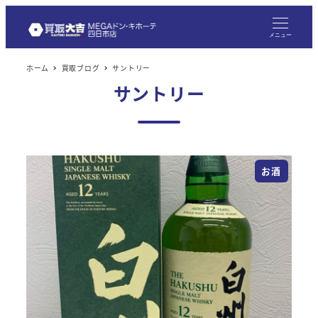
メ
イ
メニュー
ン
ホーム
買取ブログ
サントリー
コ
サントリー
ン
テ
ン
ツ
お酒
へ
移
動