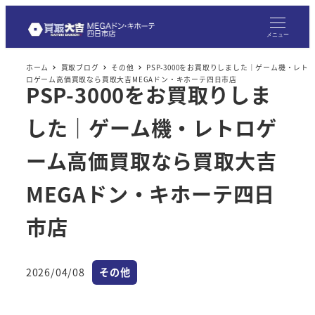
メ
イ
メニュー
ン
ホーム
買取ブログ
その他
PSP-3000をお買取りしました｜ゲーム機・レト
コ
ロゲーム高価買取なら買取大吉MEGAドン・キホーテ四日市店
PSP-3000をお買取りしま
ン
テ
した｜ゲーム機・レトロゲ
ン
ツ
ーム高価買取なら買取大吉
へ
MEGAドン・キホーテ四日
移
動
市店
カテゴリー
2026/04/08
その他
投稿日