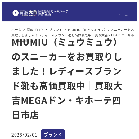
メ
イ
メニュー
ン
ホーム
買取ブログ
ブランド
MIUMIU（ミュウミュウ）のスニーカーをお
コ
買取りしました！レディースブランド靴も高価買取中｜買取大吉MEGAドン・キホ
MIUMIU（ミュウミュウ）
ン
ーテ四日市店
テ
のスニーカーをお買取りし
ン
ツ
ました！レディースブラン
へ
ド靴も高価買取中｜買取大
移
動
吉MEGAドン・キホーテ四
日市店
カテゴリー
2026/02/01
ブランド
投稿日