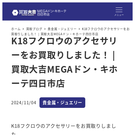
メ
イ
メニュー
ン
ホーム
買取ブログ
貴金属・ジュエリー
K18フクロウのアクセサリーをお
コ
買取りしました！ | 買取大吉MEGAドン・キホーテ四日市店
K18フクロウのアクセサリ
ン
テ
ーをお買取りしました！ |
ン
ツ
買取大吉MEGAドン・キホ
へ
ーテ四日市店
移
動
カテゴリー
2024/11/04
貴金属・ジュエリー
投稿日
K18フクロウのアクセサリーをお買取りしまし
た。