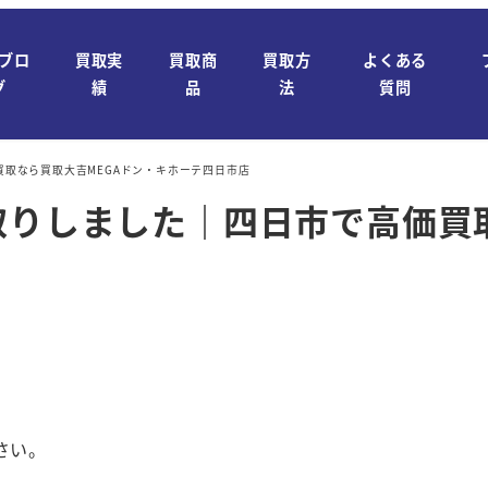
ブロ
買取実
買取商
買取方
よくある
グ
績
品
法
質問
高価買取なら買取大吉MEGAドン・キホーテ四日市店
Eをお買取りしました｜四日市で高価
さい。