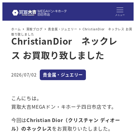
メ
イ
メニュー
ン
ホーム
買取ブログ
貴金属・ジュエリー
ChristianDior ネックレス お買
コ
取り致しました
ChristianDior ネックレ
ン
テ
ス お買取り致しました
ン
ツ
へ
カテゴリー
2026/07/02
貴金属・ジュエリー
投稿日
移
動
こんにちは。
買取大吉MEGAドン・キホーテ四日市店です。
今回は
Christian Dior（クリスチャン ディオー
ル）のネックレス
をお買取りいたしました。