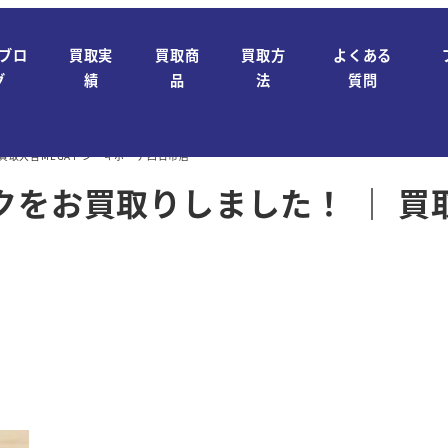
ブロ
買取実
買取商
買取方
よくある
グ
績
品
法
質問
 ｜ 買取大吉MEGAドン・キホーテ四日市店
チバックをお買取りしました！ ｜