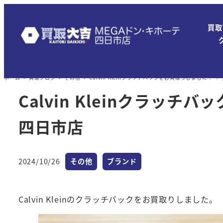
メ
イ
買取
ン
コ
ン
ホーム
買取ブログ
その他
Calvin Kleinクラッチバックをお買取りしました！
テ
ン
Calvin Kleinクラッ
ツ
四日市店
へ
移
動
カテゴリー
カテゴリー
2024/10/26
その他
ブランド
投稿日
Calvin Kleinのクラッチバックをお買取りしました。