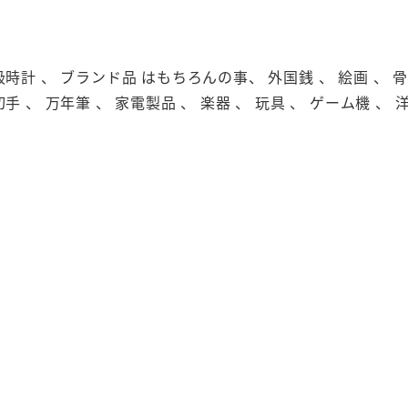
級時計 、 ブランド品 はもちろんの事、 外国銭 、 絵画 、 骨董
切手 、 万年筆 、 家電製品 、 楽器 、 玩具 、 ゲーム機 、 