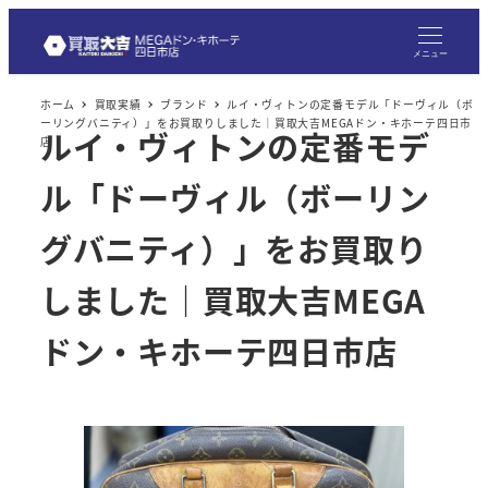
メ
イ
メニュー
ン
ホーム
買取実績
ブランド
ルイ・ヴィトンの定番モデル「ドーヴィル（ボ
コ
ーリングバニティ）」をお買取りしました｜買取大吉MEGAドン・キホーテ四日市
ルイ・ヴィトンの定番モデ
ン
店
テ
ル「ドーヴィル（ボーリン
ン
ツ
グバニティ）」をお買取り
へ
しました｜買取大吉MEGA
移
動
ドン・キホーテ四日市店