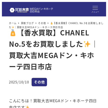
メ
イ
メニュー
ン
ホーム
買取ブログ
その他
【香水買取】CHANEL No.5をお買取しまし
コ
た
｜買取大吉MEGAドン・キホーテ四日市店
【香水買取】CHANEL
ン
テ
No.5をお買取しました
｜
ン
ツ
買取大吉MEGAドン・キホ
へ
ーテ四日市店
移
動
カテゴリー
2025/10/10
その他
投稿日
こんにちは！買取大吉MEGAドン・キホーテ四日
市店です