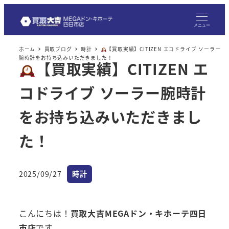
メ
イ
メニュー
ン
ホーム
買取ブログ
時計
【買取実績】CITIZEN エコドライブ ソーラー
コ
腕時計をお持ち込みいただきました！
【買取実績】CITIZEN エ
ン
テ
コドライブ ソーラー腕時計
ン
ツ
をお持ち込みいただきまし
へ
た！
移
動
カテゴリー
2025/09/27
時計
投稿日
こんにちは！
買取大吉MEGAドン・キホーテ四日
市店
です。