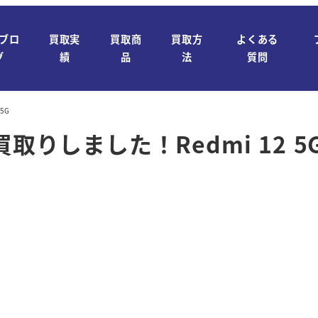
ブロ
買取実
買取商
買取方
よくある
グ
績
品
法
質問
5G
りしました！Redmi 12 5