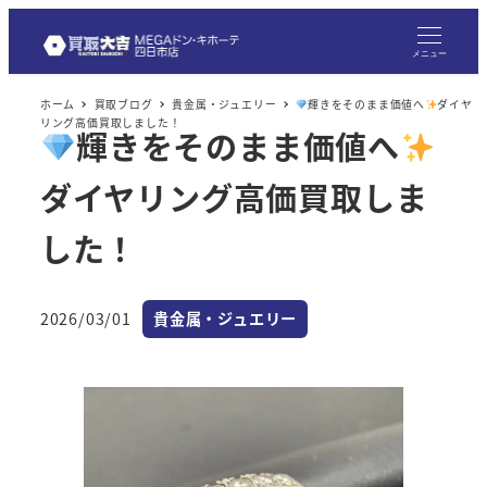
メ
イ
メニュー
ン
ホーム
買取ブログ
貴金属・ジュエリー
輝きをそのまま価値へ
ダイヤ
コ
リング高価買取しました！
輝きをそのまま価値へ
ン
テ
ダイヤリング高価買取しま
ン
ツ
した！
へ
移
カテゴリー
2026/03/01
貴金属・ジュエリー
動
投稿日