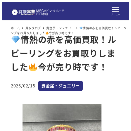
メ
イ
メニュー
ン
ホーム
買取ブログ
貴金属・ジュエリー
情熱の赤を高価買取！ルビーリ
コ
ングをお買取りしました
今が売り時です！
情熱の赤を高価買取！ル
ン
テ
ビーリングをお買取りしま
ン
ツ
した
今が売り時です！
へ
移
カテゴリー
2026/02/15
貴金属・ジュエリー
動
投稿日