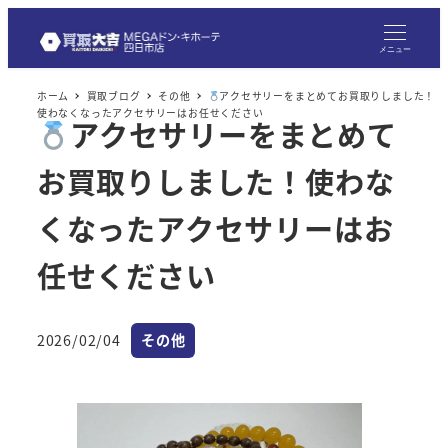
メ
イ
メニュー
ン
ホーム
買取ブログ
その他
アクセサリーをまとめてお買取りしました！
コ
使わなくなったアクセサリーはお任せください
アクセサリーをまとめて
ン
テ
お買取りしました！使わな
ン
ツ
くなったアクセサリーはお
へ
任せください
移
動
カテゴリー
2026/02/04
その他
投稿日