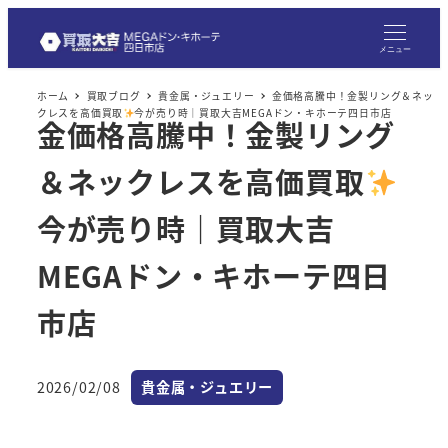
メ
イ
メニュー
ン
ホーム
買取ブログ
貴金属・ジュエリー
金価格高騰中！金製リング＆ネッ
コ
クレスを高価買取
今が売り時｜買取大吉MEGAドン・キホーテ四日市店
金価格高騰中！金製リング
ン
テ
＆ネックレスを高価買取
ン
ツ
今が売り時｜買取大吉
へ
MEGAドン・キホーテ四日
移
動
市店
カテゴリー
2026/02/08
貴金属・ジュエリー
投稿日