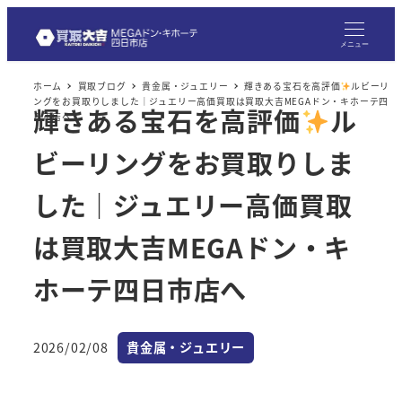
メ
イ
メニュー
ン
ホーム
買取ブログ
貴金属・ジュエリー
輝きある宝石を高評価
ルビーリ
コ
ングをお買取りしました｜ジュエリー高価買取は買取大吉MEGAドン・キホーテ四
輝きある宝石を高評価
ル
ン
日市店へ
テ
ビーリングをお買取りしま
ン
ツ
した｜ジュエリー高価買取
へ
は買取大吉MEGAドン・キ
移
動
ホーテ四日市店へ
カテゴリー
2026/02/08
貴金属・ジュエリー
投稿日