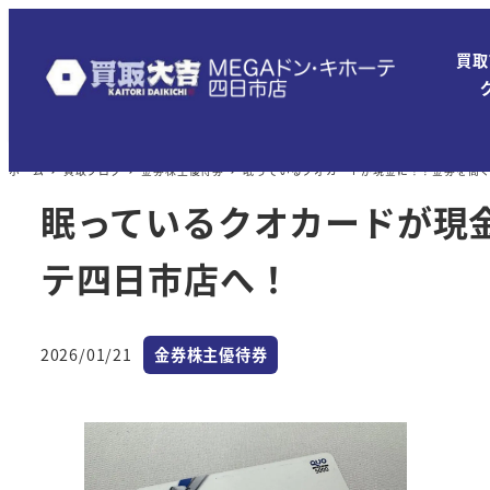
メ
イ
買取
ン
コ
ン
ホーム
買取ブログ
金券株主優待券
眠っているクオカードが現金に！？金券を高く
テ
ン
眠っているクオカードが現
ツ
テ四日市店へ！
へ
移
動
カテゴリー
2026/01/21
金券株主優待券
投稿日