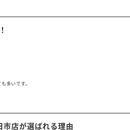
！
ても多いです。
。
。
日市店が選ばれる理由