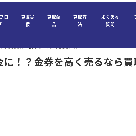
ブロ
買取実
買取商
買取方
よくある
グ
績
品
法
質問
売るなら買取大吉MEGAドン・キホーテ四日市店へ！
金に！？金券を高く売るなら買取