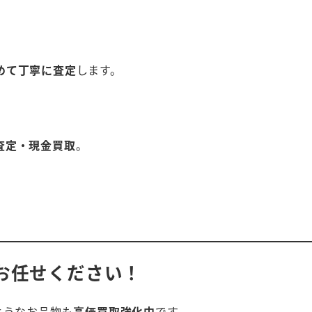
めて丁寧に査定
します。
査定・現金買取
。
お任せください！
ようなお品物も
高価買取強化中
です。