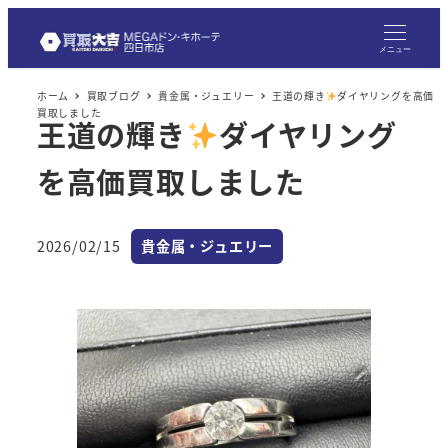
メ
イ
メニュー
ン
ホーム
買取ブログ
貴金属・ジュエリー
王道の輝き
ダイヤリングを高価
コ
買取しました
王道の輝き
ダイヤリング
ン
テ
を高価買取しました
ン
ツ
へ
カテゴリー
2026/02/15
貴金属・ジュエリー
投稿日
移
動