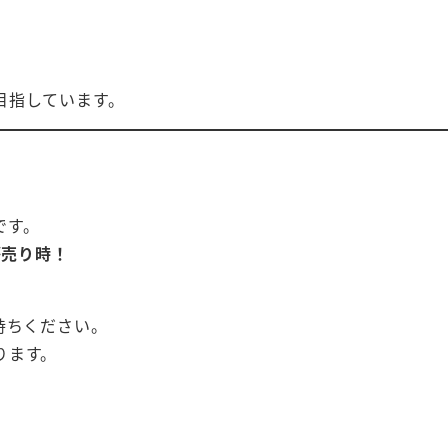
目指しています。
です。
が売り時！
持ちください。
ります。