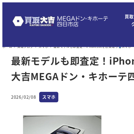
メ
イ
買取
ン
コ
ン
ホーム
買取ブログ
スマホ
最新モデルも即査定！iPhone16eをお買取り
スマホ
テ
ン
最新モデルも即査定！iPho
ツ
大吉MEGAドン・キホーテ
へ
移
動
カテゴリー
2026/02/08
スマホ
投稿日