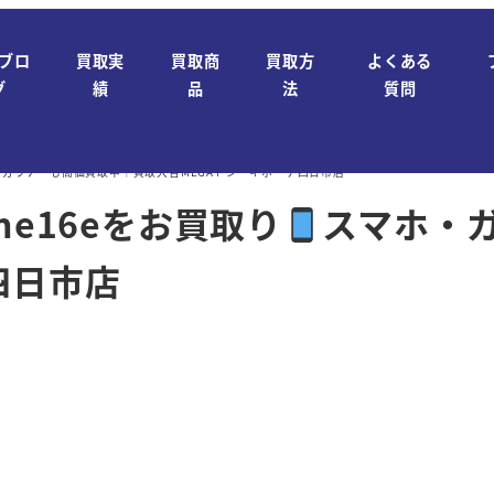
ブロ
買取実
買取商
買取方
よくある
グ
績
品
法
質問
・ガラケーも高価買取中｜買取大吉MEGAドン・キホーテ四日市店
ne16eをお買取り
スマホ・
四日市店