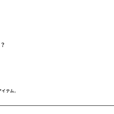
か？
、
アイテム
。