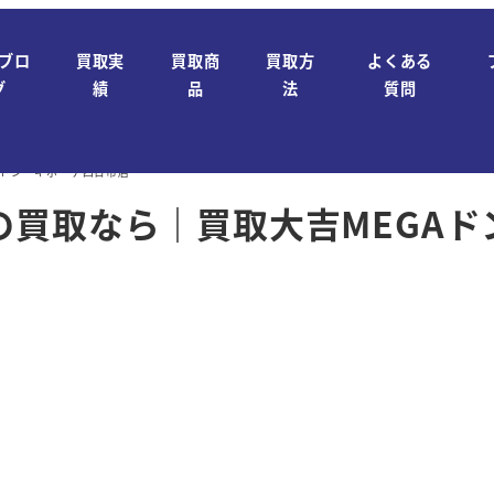
ブロ
買取実
買取商
買取方
よくある
グ
績
品
法
質問
Aドン・キホーテ四日市店
の買取なら｜買取大吉MEGAド