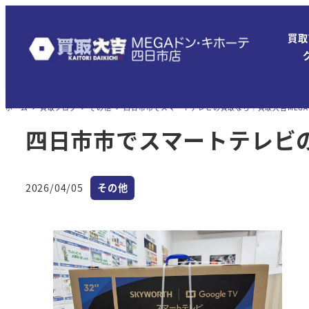
メ
イ
買取
ン
コ
ン
ホーム
買取ブログ
その他
四日市市でスマートテレビの買取なら｜買取大吉MEG
テ
ン
四日市市でスマートテレビ
ツ
へ
カテゴリー
移
2026/04/05
その他
投稿日
動