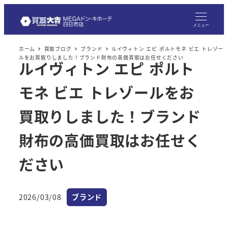
メ
イ
メニュー
ン
ホーム
買取ブログ
ブランド
ルイヴィトン エピ ポルトモネ ビエ トレゾー
コ
ルをお買取りしました！ブランド財布の高価買取はお任せください
ルイヴィトン エピ ポルト
ン
テ
モネ ビエ トレゾールをお
ン
ツ
買取りしました！ブランド
へ
財布の高価買取はお任せく
移
動
ださい
カテゴリー
2026/03/08
ブランド
投稿日