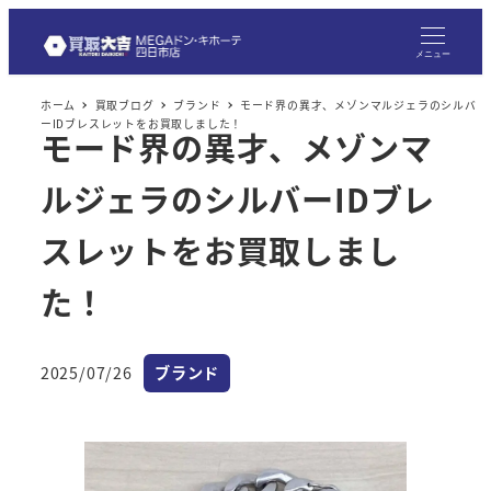
メ
イ
メニュー
ン
ホーム
買取ブログ
ブランド
モード界の異才、メゾンマルジェラのシルバ
コ
ーIDブレスレットをお買取しました！
モード界の異才、メゾンマ
ン
テ
ルジェラのシルバーIDブレ
ン
ツ
スレットをお買取しまし
へ
た！
移
動
カテゴリー
2025/07/26
ブランド
投稿日