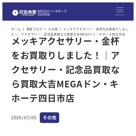
メ
イ
メニュー
ン
ホーム
買取ブログ
その他
メッキアクセサリー・金杯をお買取りしまし
コ
た！｜アクセサリー・記念品買取なら買取大吉MEGAドン・キホーテ四日市店
メッキアクセサリー・金杯
ン
テ
をお買取りしました！｜ア
ン
ツ
クセサリー・記念品買取な
へ
ら買取大吉MEGAドン・キ
移
動
ホーテ四日市店
カテゴリー
2026/07/05
その他
投稿日