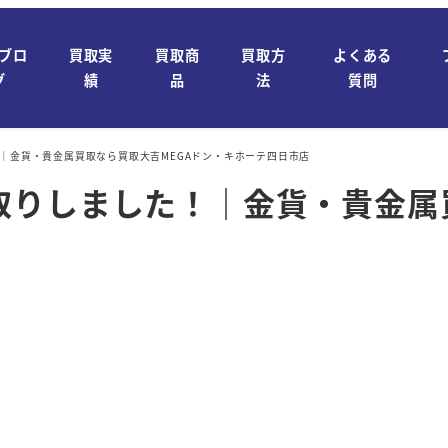
ブロ
買取実
買取商
買取方
よくある
グ
績
品
法
質問
｜金貨・貴金属買取なら買取大吉MEGAドン・キホーテ四日市店
取りしました！｜金貨・貴金属買