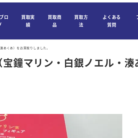
ブロ
買取実
買取商
買取方
よくある
グ
績
品
法
質問
・湊あくあ）をお買取りしました。
点（宝鐘マリン・白銀ノエル・