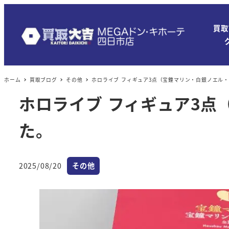
買取
ホーム
買取ブログ
その他
ホロライブ フィギュア3点（宝鐘マリン・白銀ノエル
ホロライブ フィギュア3
た。
カテゴリー
2025/08/20
その他
投稿日