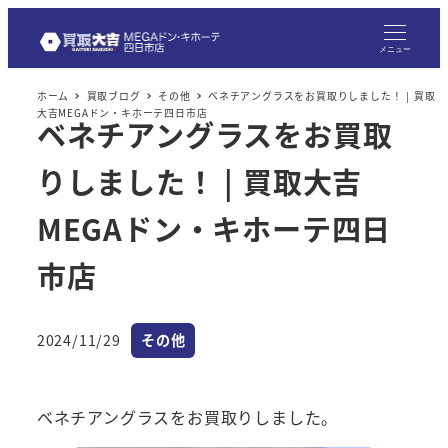
メ
イ
メニュー
ン
ホーム
買取ブログ
その他
ベネチアングラスをお買取りしました！ | 買取
コ
大吉MEGAドン・キホーテ四日市店
ベネチアングラスをお買取
ン
テ
りしました！ | 買取大吉
ン
ツ
MEGAドン・キホーテ四日
へ
市店
移
動
カテゴリー
2024/11/29
その他
投稿日
ベネチアングラスをお買取りしました。