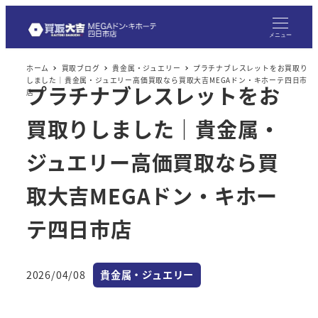
メ
イ
メニュー
ン
ホーム
買取ブログ
貴金属・ジュエリー
プラチナブレスレットをお買取り
コ
しました｜貴金属・ジュエリー高価買取なら買取大吉MEGAドン・キホーテ四日市
プラチナブレスレットをお
ン
店
テ
買取りしました｜貴金属・
ン
ツ
ジュエリー高価買取なら買
へ
取大吉MEGAドン・キホー
移
動
テ四日市店
カテゴリー
2026/04/08
貴金属・ジュエリー
投稿日