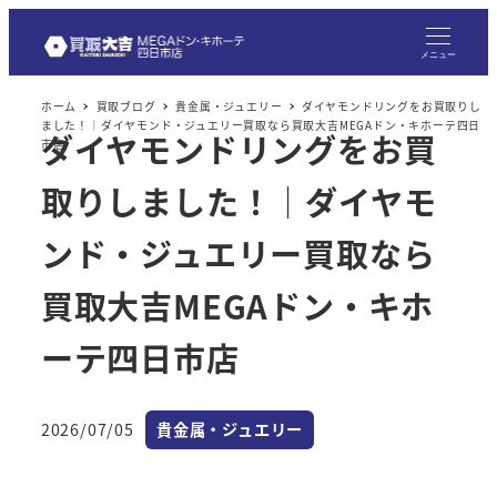
メ
イ
メニュー
ン
ホーム
買取ブログ
貴金属・ジュエリー
ダイヤモンドリングをお買取りし
コ
ました！｜ダイヤモンド・ジュエリー買取なら買取大吉MEGAドン・キホーテ四日
ダイヤモンドリングをお買
ン
市店
テ
取りしました！｜ダイヤモ
ン
ツ
ンド・ジュエリー買取なら
へ
買取大吉MEGAドン・キホ
移
動
ーテ四日市店
カテゴリー
2026/07/05
貴金属・ジュエリー
投稿日