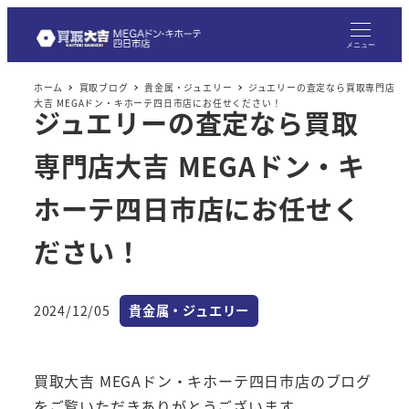
メ
イ
メニュー
ン
ホーム
買取ブログ
貴金属・ジュエリー
ジュエリーの査定なら買取専門店
コ
大吉 MEGAドン・キホーテ四日市店にお任せください！
ジュエリーの査定なら買取
ン
テ
専門店大吉 MEGAドン・キ
ン
ツ
ホーテ四日市店にお任せく
へ
ださい！
移
動
カテゴリー
2024/12/05
貴金属・ジュエリー
投稿日
買取大吉 MEGAドン・キホーテ四日市店のブログ
をご覧いただきありがとうございます