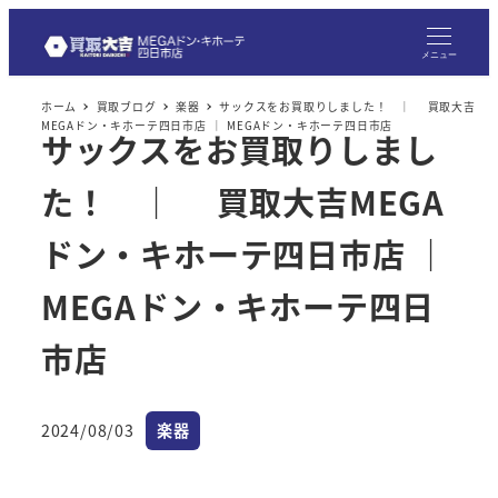
メ
イ
メニュー
ン
ホーム
買取ブログ
楽器
サックスをお買取りしました！ ｜ 買取大吉
コ
MEGAドン・キホーテ四日市店 ｜ MEGAドン・キホーテ四日市店
サックスをお買取りしまし
ン
テ
た！ ｜ 買取大吉MEGA
ン
ツ
ドン・キホーテ四日市店 ｜
へ
MEGAドン・キホーテ四日
移
動
市店
カテゴリー
2024/08/03
楽器
投稿日