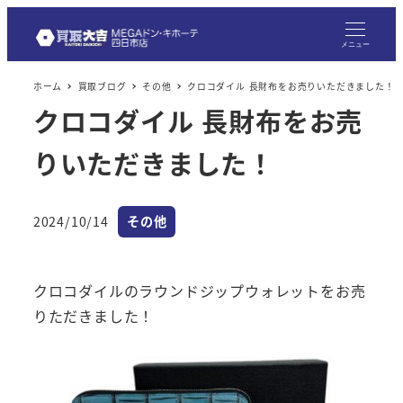
メ
イ
メニュー
ン
ホーム
買取ブログ
その他
クロコダイル 長財布をお売りいただきました！
コ
クロコダイル 長財布をお売
ン
テ
りいただきました！
ン
ツ
へ
カテゴリー
2024/10/14
その他
投稿日
移
動
クロコダイルのラウンドジップウォレットをお売
りただきました！