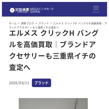
メ
イ
メニュー
ン
ホーム
買取ブログ
ブランド
エルメス クリックH バングルを高価買取｜ブ
コ
ランドアクセサリーも三重県イチの査定へ
エルメス クリックH バング
ン
テ
ルを高価買取｜ブランドア
ン
ツ
クセサリーも三重県イチの
へ
査定へ
移
動
カテゴリー
2026/03/11
ブランド
投稿日