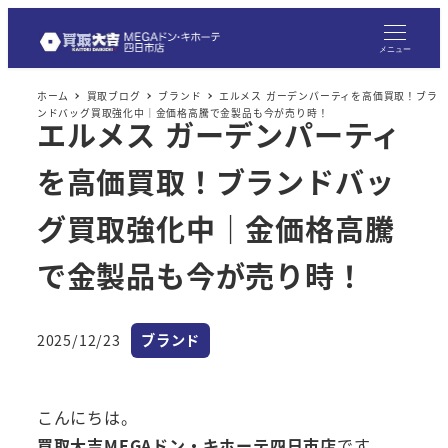
メ
イ
メニュー
ン
ホーム
買取ブログ
ブランド
エルメス ガーデンパーティを高価買取！ブラ
コ
ンドバッグ買取強化中｜金価格高騰で金製品も今が売り時！
エルメス ガーデンパーティ
ン
テ
を高価買取！ブランドバッ
ン
ツ
グ買取強化中｜金価格高騰
へ
で金製品も今が売り時！
移
動
カテゴリー
2025/12/23
ブランド
投稿日
こんにちは。
買取大吉MEGAドン・キホーテ四日市店
です。