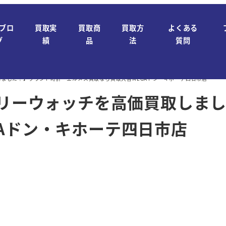
ブロ
買取実
買取商
買取方
よくある
グ
績
品
法
質問
しました！】ブランド時計・エルメス買取なら買取大吉MEGAドン・キホーテ四日市店
ケリーウォッチを高価買取しま
Aドン・キホーテ四日市店