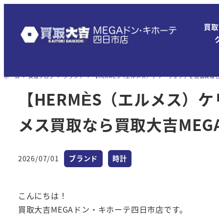
メ
イ
買取
ン
コ
ン
ホーム
買取ブログ
ブランド
【HERMÈS（エルメス）ケリーウォッチを高価買取
テ
ン
【HERMÈS（エルメス）
ツ
メス買取なら買取大吉MEG
へ
移
動
カテゴリー
カテゴリー
2026/07/01
ブランド
時計
投稿日
こんにちは！
買取大吉MEGAドン・キホーテ四日市店です。