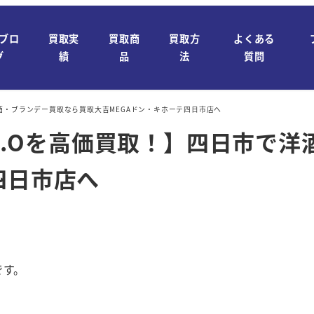
ブロ
買取実
買取商
買取方
よくある
グ
績
品
法
質問
で洋酒・ブランデー買取なら買取大吉MEGAドン・キホーテ四日市店へ
ー）X.Oを高価買取！】四日市で
四日市店へ
です。