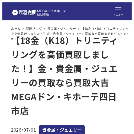
メ
イ
メニュー
ン
ホーム
買取ブログ
貴金属・ジュエリー
【18金（K18）トリニティリング
コ
を高価買取しました！】金・貴金属・ジュエリーの買取なら買取大吉MEGAドン・
【18金（K18）トリニティ
ン
キホーテ四日市店
テ
リングを高価買取しまし
ン
ツ
た！】金・貴金属・ジュエ
へ
リーの買取なら買取大吉
移
動
MEGAドン・キホーテ四日
市店
カテゴリー
2026/07/01
貴金属・ジュエリー
投稿日