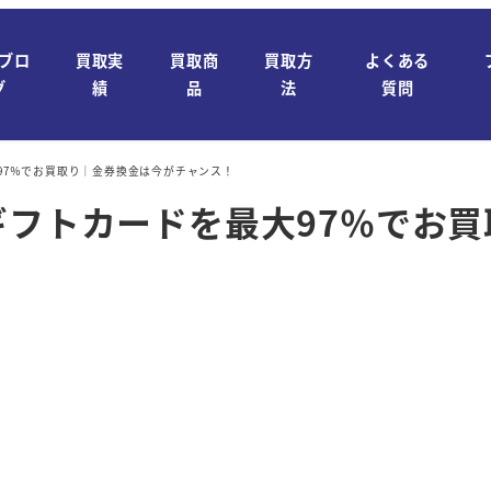
ブロ
買取実
買取商
買取方
よくある
グ
績
品
法
質問
97％でお買取り｜金券換金は今がチャンス！
ギフトカードを最大97％でお