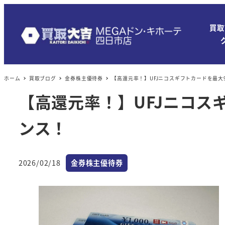
買取
ホーム
買取ブログ
金券株主優待券
【高還元率！】UFJニコスギフトカードを最大
【高還元率！】UFJニコス
ンス！
カテゴリー
2026/02/18
金券株主優待券
投稿日