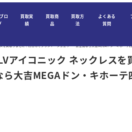
ブロ
買取実
買取商
買取方
よくある
グ
績
品
法
質問
レスを買取りました！四日市でブランド・ジュエリー・貴金属なら大吉MEGAドン・キホーテ
LVアイコニック ネックレス
ら大吉MEGAドン・キホーテ