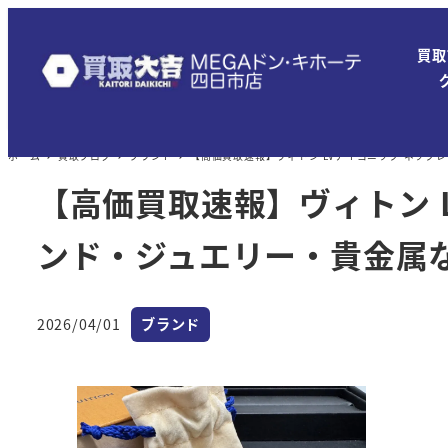
メ
イ
買取
ン
コ
ン
ホーム
買取ブログ
ブランド
【高価買取速報】ヴィトン LVアイコニック ネック
テ
ン
【高価買取速報】ヴィトン 
ツ
ンド・ジュエリー・貴金属な
へ
移
動
カテゴリー
2026/04/01
ブランド
投稿日