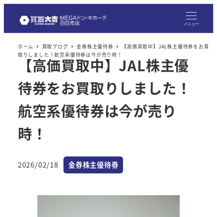
メ
イ
メニュー
ン
ホーム
買取ブログ
金券株主優待券
【高価買取中】JAL株主優待券をお買
コ
取りしました！航空系優待券は今が売り時！
【高価買取中】JAL株主優
ン
テ
待券をお買取りしました！
ン
ツ
航空系優待券は今が売り
へ
時！
移
動
カテゴリー
2026/02/18
金券株主優待券
投稿日