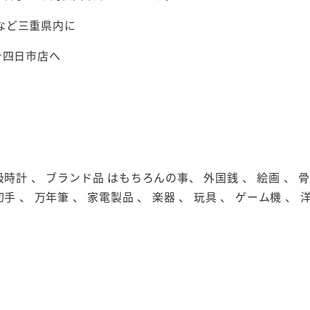
など三重県内に
テ四日市店へ
級時計 、 ブランド品 はもちろんの事、 外国銭 、 絵画 、 骨董
切手 、 万年筆 、 家電製品 、 楽器 、 玩具 、 ゲーム機 、 