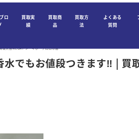
ブロ
買取実
買取商
買取方
よくある
グ
績
品
法
質問
買取大吉MEGAドン・キホーテ四日市店
水でもお値段つきます‼ | 買