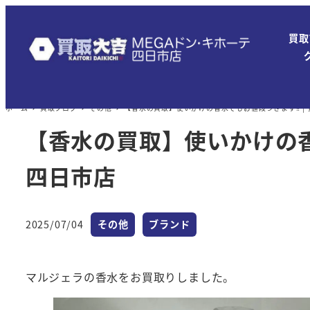
メ
イ
買取
ン
コ
ン
ホーム
買取ブログ
その他
【香水の買取】使いかけの香水でもお値段つきます‼ | 
テ
ン
【香水の買取】使いかけの香
ツ
四日市店
へ
移
動
カテゴリー
カテゴリー
2025/07/04
その他
ブランド
投稿日
マルジェラの香水をお買取りしました。