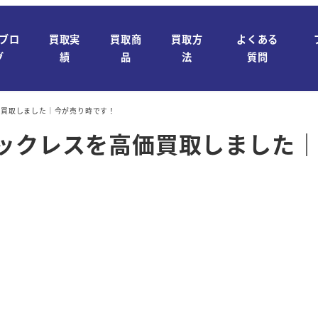
ブロ
買取実
買取商
買取方
よくある
グ
績
品
法
質問
価買取しました｜今が売り時です！
ネックレスを高価買取しました