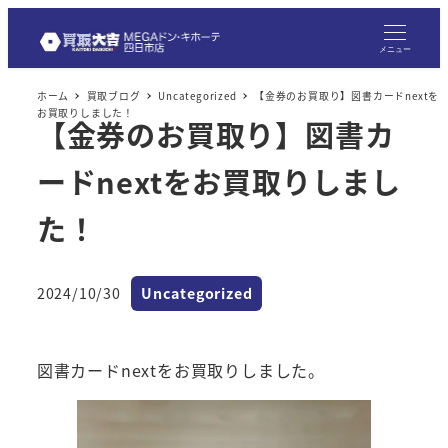
メ
イ
メニュー
ン
ホーム
買取ブログ
Uncategorized
【金券のお買取り】図書カードnextを
コ
お買取りしました！
【金券のお買取り】図書カ
ン
テ
ードnextをお買取りしまし
ン
ツ
た！
へ
移
カテゴリー
2024/10/30
Uncategorized
動
投稿日
図書カードnextをお買取りしました。