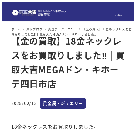
メ
イ
メニュー
ン
ホーム
買取ブログ
貴金属・ジュエリー
【金の買取】18金ネックレスをお
コ
買取りしました‼ | 買取大吉MEGAドン・キホーテ四日市店
【金の買取】18金ネックレ
ン
テ
スをお買取りしました‼ | 買
ン
ツ
取大吉MEGAドン・キホー
へ
テ四日市店
移
動
カテゴリー
2025/02/12
貴金属・ジュエリー
投稿日
18金ネックレスをお買取りしました。