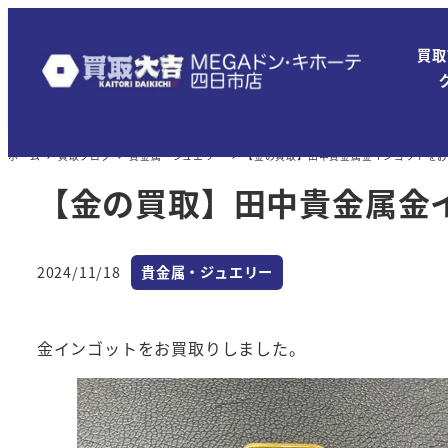
メ
イ
買取
ン
コ
ン
ホーム
買取ブログ
貴金属・ジュエリー
【金の買取】田中貴金属金インゴットを
テ
ン
【金の買取】田中貴金属金
ツ
へ
カテゴリー
移
2024/11/18
貴金属・ジュエリー
投稿日
動
金インゴットをお買取りしました。