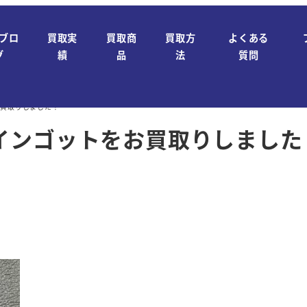
ブロ
買取実
買取商
買取方
よくある
グ
績
品
法
質問
お買取りしました！
インゴットをお買取りしました