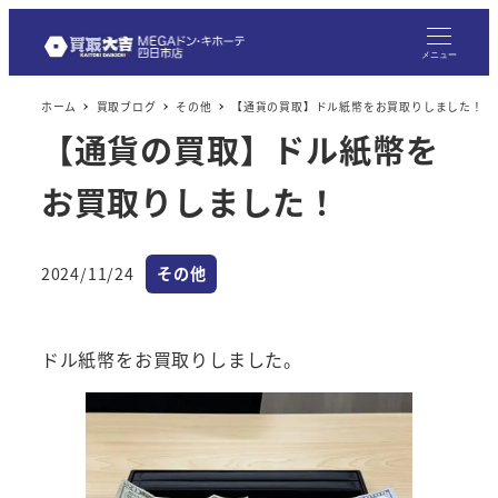
メ
イ
メニュー
ン
ホーム
買取ブログ
その他
【通貨の買取】ドル紙幣をお買取りしました！
コ
【通貨の買取】ドル紙幣を
ン
テ
お買取りしました！
ン
ツ
へ
カテゴリー
2024/11/24
その他
投稿日
移
動
ドル紙幣をお買取りしました。